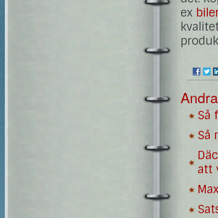
ex
bile
kvalite
produkt
Andra
Så 
Så 
Däc
att 
Max
Sat