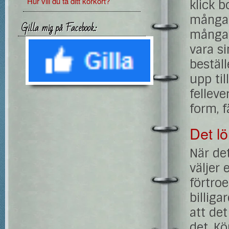
Hur vill du ta ditt körkort?
klick b
många p
Gilla mig på Facebook:
många 
vara s
bestäl
upp til
felleve
form, f
Det lö
När det
väljer
förtroe
billiga
att det
det. K