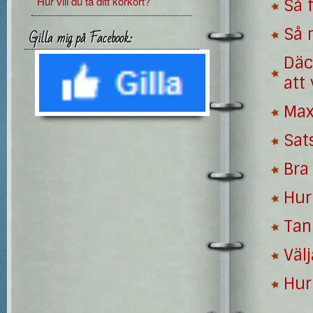
Hur vill du ta ditt körkort?
Så 
Så 
Gilla mig på Facebook:
Däc
att 
Max
Sat
Bra 
Hur
Tan
Välj
Hur 