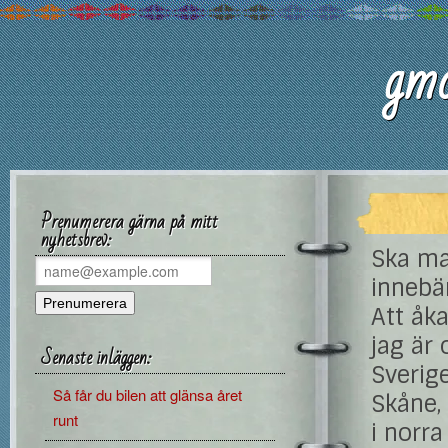
gmc
Prenumerera gärna på mitt
nyhetsbrev:
Ska ma
innebä
Att åk
jag är 
Senaste inläggen:
Sverige
Så får du bilen att glänsa året
Skåne,
runt
i norr