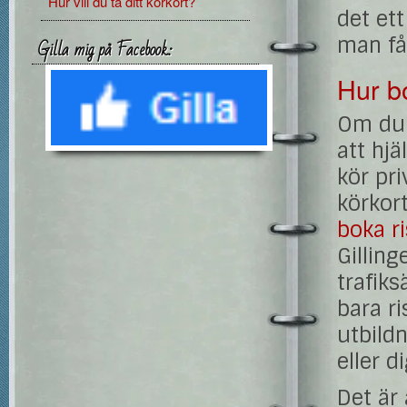
Hur vill du ta ditt körkort?
det et
man får
Gilla mig på Facebook:
Hur b
Om du 
att hjä
kör pr
körkor
boka r
Gillin
trafiks
bara ri
utbildn
eller 
Det är 