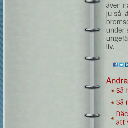
även n
ju så 
bromsen
under s
ungefär
liv.
Andra
Så 
Så 
Däc
att 