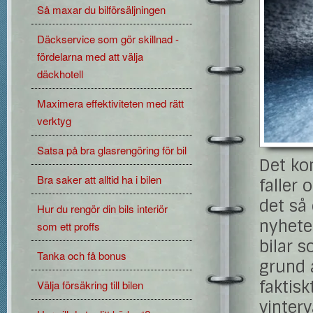
Så maxar du bilförsäljningen
Däckservice som gör skillnad -
fördelarna med att välja
däckhotell
Maximera effektiviteten med rätt
verktyg
Satsa på bra glasrengöring för bil
Det ko
Bra saker att alltid ha i bilen
faller 
det så
Hur du rengör din bils interiör
nyheter
som ett proffs
bilar s
Tanka och få bonus
grund a
faktisk
Välja försäkring till bilen
vinter