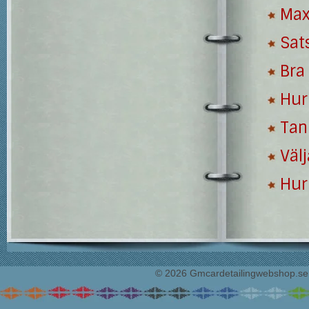
Max
Sat
Bra 
Hur
Tan
Välj
Hur 
© 2026 Gmcardetailingwebshop.se. 