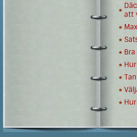
Däc
att 
Max
Sat
Bra 
Hur
Tan
Välj
Hur 