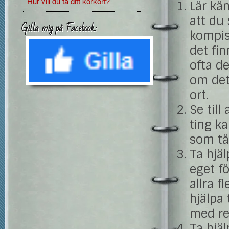
Hur vill du ta ditt körkort?
Lär kä
att du 
Gilla mig på Facebook:
kompis
det fin
ofta de
om det
ort.
Se till
ting ka
som tä
Ta hjäl
eget fö
allra f
hjälpa 
med rek
Ta hjäl