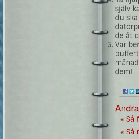
själv k
du sk
datorp
de åt 
Var ber
buffer
månade
dem!
Andra
Så 
Så 