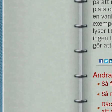
på att
plats o
en vanl
exempe
lyser 
ingen t
gör att
Andra
Så 
Så 
Däc
att 