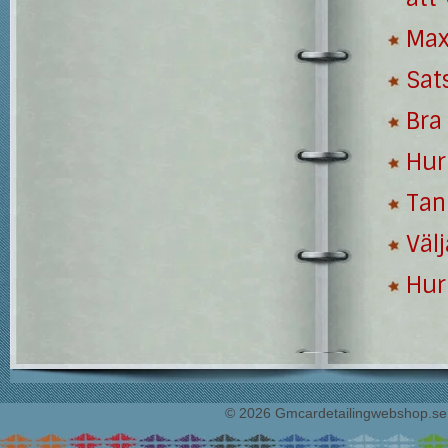
Max
Sat
Bra 
Hur
Tan
Välj
Hur 
© 2026 Gmcardetailingwebshop.se. 