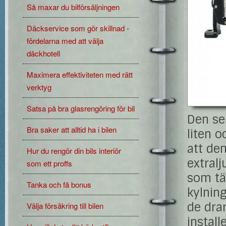
Så maxar du bilförsäljningen
Däckservice som gör skillnad -
fördelarna med att välja
däckhotell
Maximera effektiviteten med rätt
verktyg
Satsa på bra glasrengöring för bil
Den se
Bra saker att alltid ha i bilen
liten o
att de
Hur du rengör din bils interiör
extral
som ett proffs
som täc
Tanka och få bonus
kylning
de dra
Välja försäkring till bilen
instal