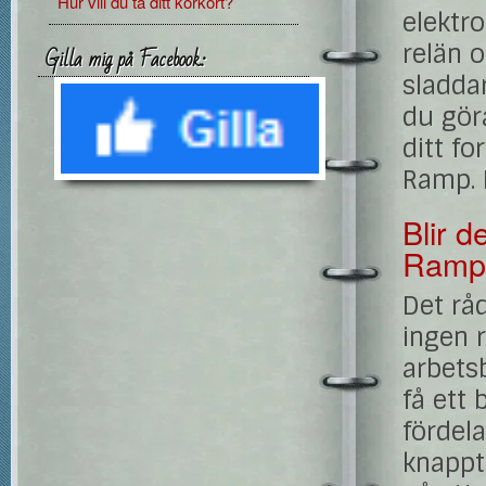
Hur vill du ta ditt körkort?
elektro
relän 
Gilla mig på Facebook:
sladdar
du göra
ditt fo
Ramp. D
Blir d
Ramp
Det rå
ingen r
arbetsb
få ett 
fördel
knappt 