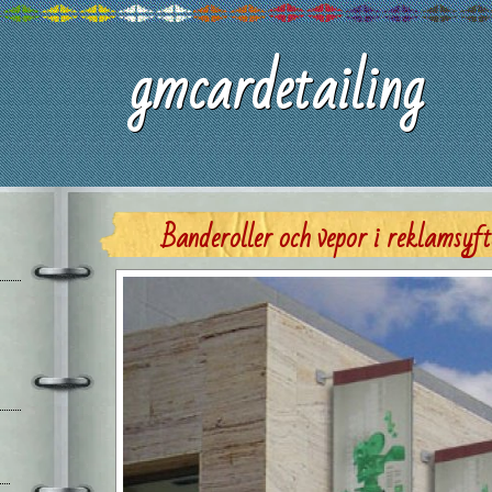
gmcardetailing
Banderoller och vepor i reklamsyft