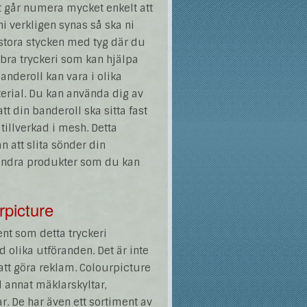
t går numera mycket enkelt att
i verkligen synas så ska ni
 stora stycken med tyg där du
t bra tryckeri som kan hjälpa
anderoll kan vara i olika
aterial. Du kan använda dig av
t din banderoll ska sitta fast
illverkad i mesh. Detta
 att slita sönder din
andra produkter som du kan
rpicture
nt som detta tryckeri
 olika utföranden. Det är inte
 att göra reklam. Colourpicture
d annat mäklarskyltar,
r. De har även ett sortiment av