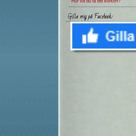
Hur vill du ta ditt körkort?
Gilla mig på Facebook: