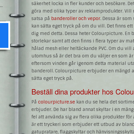
säkerhet locka in fler kunder och besökare. De
göra med olika typer av reklamprodukter. Vill n
satsa på
banderoller och vepor
. Dessa är som
kan sätta eget tryck på om du vill. Det finns et
dig med detta. Dessa heter Colourpicture. En b
storlekar samt att den finns i flera typer av m
hålad mesh eller heltäckande PVC. Om du vill at
utomhus så är det bra om du väljer en som är t
eftersom vinden går igenom detta material utan
banderoll. Colourpicture erbjuder en mängd 
sätta eget tryck på.
Beställ dina produkter hos Colou
På
colourpicture.se
kan du se hela det sortime
erbjuder. De har bland annat skyltar i en mängd
fel att använda sig av flera olika produkter för
är ett tryckeri som erbjuder ett utbud av blan
gatupratare, flaggskyltar och hänvisningsskylta