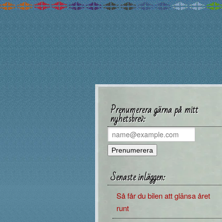
Prenumerera gärna på mitt
nyhetsbrev:
Senaste inläggen:
Så får du bilen att glänsa året
runt