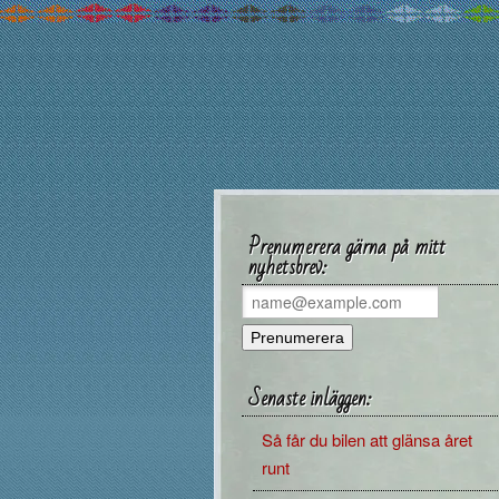
Prenumerera gärna på mitt
nyhetsbrev:
Senaste inläggen:
Så får du bilen att glänsa året
runt