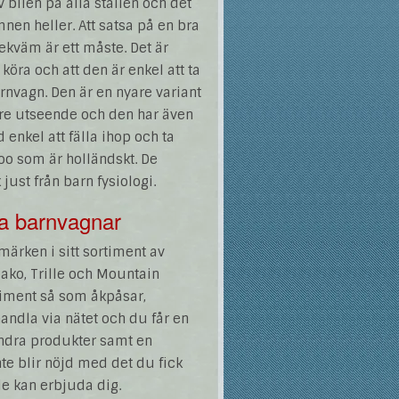
v bilen på alla ställen och det
mnen heller. Att satsa på en bra
ekväm är ett måste. Det är
öra och att den är enkel att ta
nvagn. Den är en nyare variant
are utseende och den har även
enkel att fälla ihop och ta
o som är holländskt. De
ust från barn fysiologi.
a barnvagnar
ärken i sitt sortiment av
ako, Trille och Mountain
timent så som åkpåsar,
handla via nätet och du får en
ndra produkter samt en
te blir nöjd med det du fick
e kan erbjuda dig.