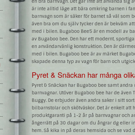
en bra barnvagn. Det går inte att använda sig a
är inte alltid läge att bära omkring barnen i fa
barnvagn som är säker för barnet så väl som b
även bra om du själv tycker den är bekväm att k
med i bilen. Bugaboo Bee5 är en modell av bar
av Bugaboo bee. Den har ett modernt, sportig
en användarvänlig konstruktion. Den är därmed 
med i bilen. Bugaboo bee är av märket Bugabo
skapade denna typ av vagn för barn och utgick j
l
Pyret & Snäckan har många olik
Pyret & Snäckan har Bugaboo bee samt andra m
barnvagnar. Utöver Bugaboo bee har de även T
Buggy. De erbjuder även andra saker i sitt sor
bilbarnstolar och skötväskor. Det är enkelt att 
produktgaranti på 1-2 år på barnvagnar och a
ångerrätt på 30 dagar om du ångrar dg eller in
hem. Så kika in på deras hemsida och se vad d