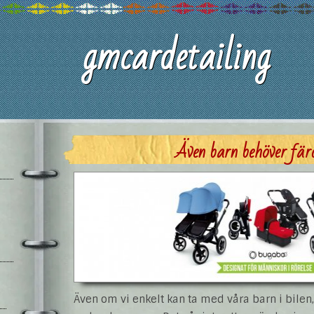
gmcardetailing
Även barn behöver fär
Även om vi enkelt kan ta med våra barn i bilen, 