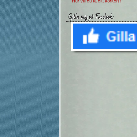
Hur vill du ta ditt körkort?
Gilla mig på Facebook: