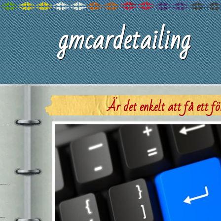
gmcardetailing
Är det enkelt att få ett f