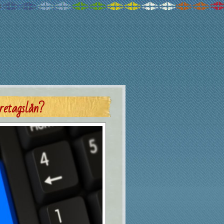
öretagslån?