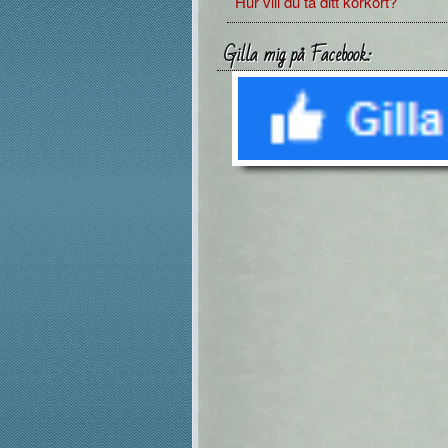
Hur vill du ta ditt körkort?
Gilla mig på Facebook: