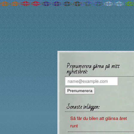
Prenumerera gärna på mitt
nyhetsbrev:
Senaste inläggen:
Så får du bilen att glänsa året
runt